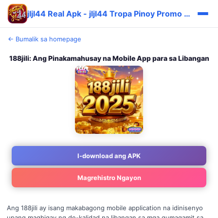
jljl44 Real Apk - jljl44 Tropa Pinoy Promo Apk ⚡
← Bumalik sa homepage
188jili: Ang Pinakamahusay na Mobile App para sa Libangan
I-download ang APK
Magrehistro Ngayon
Ang 188jili ay isang makabagong mobile application na idinisenyo
upang magbigay ng de-kalidad na libangan sa mga gumagamit sa