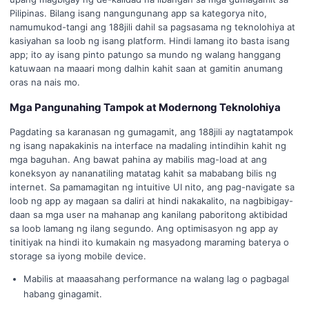
Pilipinas. Bilang isang nangungunang app sa kategorya nito,
namumukod-tangi ang 188jili dahil sa pagsasama ng teknolohiya at
kasiyahan sa loob ng isang platform. Hindi lamang ito basta isang
app; ito ay isang pinto patungo sa mundo ng walang hanggang
katuwaan na maaari mong dalhin kahit saan at gamitin anumang
oras na nais mo.
Mga Pangunahing Tampok at Modernong Teknolohiya
Pagdating sa karanasan ng gumagamit, ang 188jili ay nagtatampok
ng isang napakakinis na interface na madaling intindihin kahit ng
mga baguhan. Ang bawat pahina ay mabilis mag-load at ang
koneksyon ay nananatiling matatag kahit sa mababang bilis ng
internet. Sa pamamagitan ng intuitive UI nito, ang pag-navigate sa
loob ng app ay magaan sa daliri at hindi nakakalito, na nagbibigay-
daan sa mga user na mahanap ang kanilang paboritong aktibidad
sa loob lamang ng ilang segundo. Ang optimisasyon ng app ay
tinitiyak na hindi ito kumakain ng masyadong maraming baterya o
storage sa iyong mobile device.
Mabilis at maaasahang performance na walang lag o pagbagal
habang ginagamit.