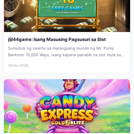
jljl44game: Isang Masusing Pagsusuri sa Slot
Sumubok ng swerte sa marangyang mundo ng Mr. Porky
Bankster 10,000 Ways, isang kapana-panabik na slot mula sa
Atomic Slot...
18 Hul 2026