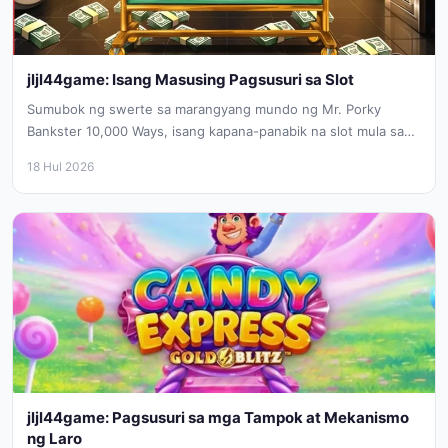
jljl44game: Isang Masusing Pagsusuri sa Slot
Sumubok ng swerte sa marangyang mundo ng Mr. Porky
Bankster 10,000 Ways, isang kapana-panabik na slot mula sa
Atomic Slot...
18 Hul 2026
jljl44game: Pagsusuri sa mga Tampok at Mekanismo
ng Laro