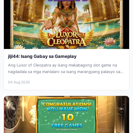
jljl44: Isang Gabay sa Gameplay
Ang Luxor of Cleopatra ay isang makabagong slot game na
nagdadala sa mga manlalaro sa isang marangyang palasyo sa
sinaunang...
04 Aug 2026