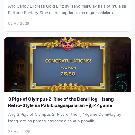
Ang Candy Express Gold Blitz ay isang makulay na slot mula sa
Fortune Factory Studios na nagdadala sa mga manlalaro...
02 Hul 2026
3 Pigs of Olympus 2: Rise of the DemiHog – Isang
Retro-Style na Pakikipagsapalaran – jljl44game
Ang 3 Pigs of Olympus 2: Rise of the jljl44game DemiHog ay
isang laro na parang nagdadala sa atin pabalik...
23 Hun 2026