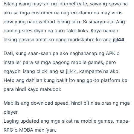
Bilang isang may-ari ng internet cafe, sawang-sawa na
ako sa mga customer na nagrereklamo na may virus
daw yung nadownload nilang laro. Susmaryosep! Ang
daming sites diyan na puro fake links. Kaya naman
laking pasasalamat ko nang madiskubre ko ang
jljl44
.
Dati, kung saan-saan pa ako naghahanap ng APK o
installer para sa mga bagong mobile games, pero
ngayon, isang click lang sa jljl44, kampante na ako.
Heto ang dahilan kung bakit ito ang go-to platform ko
para hindi kayo mabudol:
Mabilis ang download speed, hindi bitin sa oras ng mga
player.
Laging updated ang mga sikat na mobile games, mapa-
RPG o MOBA man ‘yan.