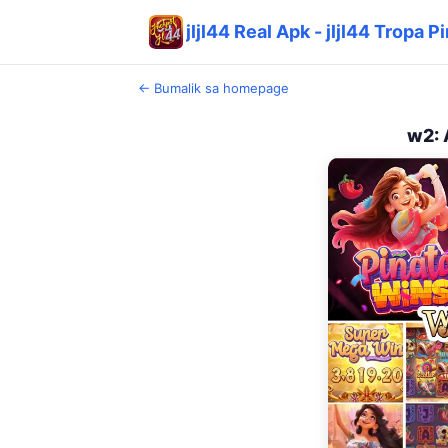
jljl44 Real Apk - jljl44 Tropa
← Bumalik sa homepage
w2: 