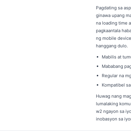
Pagdating sa asp
ginawa upang magi
na loading time 
pagkaantala haba
ng mobile device
hanggang dulo.
Mabilis at tu
Mababang pagg
Regular na mg
Kompatibel sa
Huwag nang mag-
lumalaking komu
w2 ngayon sa iyo
inobasyon sa iyo