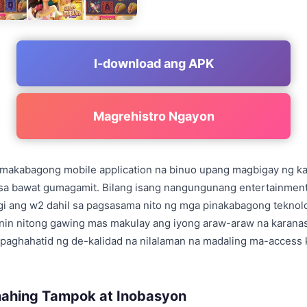
I-download ang APK
Magrehistro Ngayon
 makabagong mobile application na binuo upang magbigay ng ka
 sa bawat gumagamit. Bilang isang nangungunang entertainmen
 ang w2 dahil sa pagsasama nito ng mga pinakabagong teknolo
unin nitong gawing mas makulay ang iyong araw-araw na karana
aghahatid ng de-kalidad na nilalaman na madaling ma-access k
ahing Tampok at Inobasyon