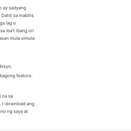
to ay sadyang
 Dahil sa mabilis
ga lag o
a iba’t ibang uri
nasan mula simula
bisyo.
bagong feature.
 na sa
. I-download ang
uno ng saya at