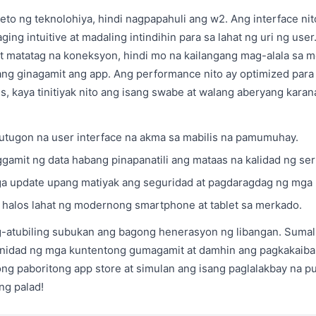
eto ng teknolohiya, hindi nagpapahuli ang w2. Ang interface ni
ng intuitive at madaling intindihin para sa lahat ng uri ng user.
at matatag na koneksyon, hindi mo na kailangang mag-alala sa m
ng ginagamit ang app. Ang performance nito ay optimized para s
s, kaya tinitiyak nito ang isang swabe at walang aberyang kara
mutugon na user interface na akma sa mabilis na pamumuhay.
amit ng data habang pinapanatili ang mataas na kalidad ng ser
a update upang matiyak ang seguridad at pagdaragdag ng mga 
 halos lahat ng modernong smartphone at tablet sa merkado.
atubiling subukan ang bagong henerasyon ng libangan. Sumali
nidad ng mga kuntentong gumagamit at damhin ang pagkakaiba
ng paboritong app store at simulan ang isang paglalakbay na p
ng palad!