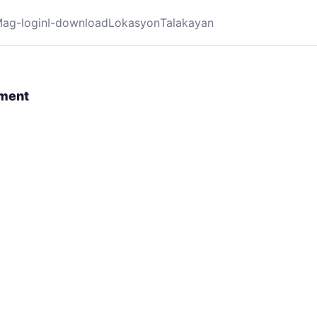
ag-login
I-download
Lokasyon
Talakayan
nment