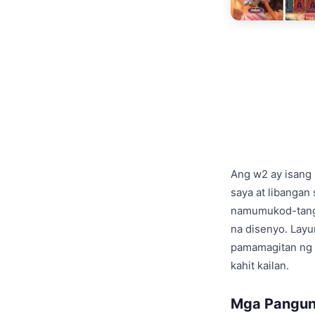
Ang w2 ay isang
saya at libangan
namumukod-tangi
na disenyo. Lay
pamamagitan ng p
kahit kailan.
Mga Pangun