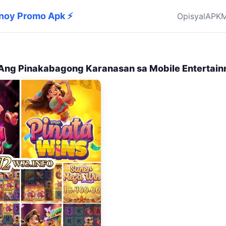
 Pinoy Promo Apk ⚡
Opisyal
APK
M
Ang Pinakabagong Karanasan sa Mobile Entertai