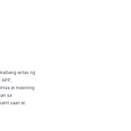
kaibang antas ng
t APP,
hiya at masining
san sa
ahit saan at